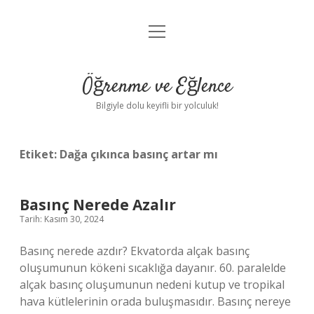
menüyü
Anasayfa
aç
Gizlilik Politikası
Öğrenme ve Eğlence
Yasal Uyarı
Bilgiyle dolu keyifli bir yolculuk!
Hakkımızda
Etiket:
Dağa çıkınca basınç artar mı
Basınç Nerede Azalır
Tarih: Kasım 30, 2024
Basınç nerede azdır? Ekvatorda alçak basınç
oluşumunun kökeni sıcaklığa dayanır. 60. paralelde
alçak basınç oluşumunun nedeni kutup ve tropikal
hava kütlelerinin orada buluşmasıdır. Basınç nereye