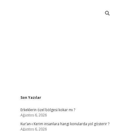
Sidebar
Son Yazılar
vdcasino
Erkeklerin özel bölgesi kokar mı ?
Ağustos 6, 2026
Kur’an-ı Kerim insanlara hangi konularda yol gösterir ?
Ağustos 6, 2026