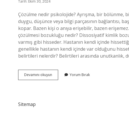
Tarih: Ekim 30, 2024
Çözülme nedir psikolojide? Ayrışma, bir bölünme, bir
duygu, düşünce veya bilgi parçasının bağlantısı, baş
kopar. Bazen kişi o anıya erişebilir, bazen erişemez.
çözülmesi bozukluğu nedir? Dissosiyatif kimlik bozu
varmış gibi hisseder. Hastanın kendi içinde hissettiği 
genellikle hastanın kendi içinde var olduğunu hissett
belirtileri nelerdir? Belirtileri arasında unutkanlık,
Çözülme
Devamını okuyun
Yorum Bırak
Bozukluğu
Nedir
Sitemap