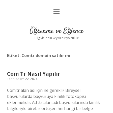
menüyü
Anasayfa
aç
Gizlilik Politikası
Öğrenme ve Eğlence
Yasal Uyarı
Bilgiyle dolu keyifli bir yolculuk!
Hakkımızda
Etiket:
Comtr domain satılır mı
Com Tr Nasıl Yapılır
Tarih: Kasım 22, 2024
Com.tr alan adı için ne gerekli? Bireysel
başvurularda başvuruya kimlik fotokopisi
eklenmelidir. Ad-.tr alan adı başvurularında kimlik
bilgileriyle birebir örtüşen herhangi bir belge