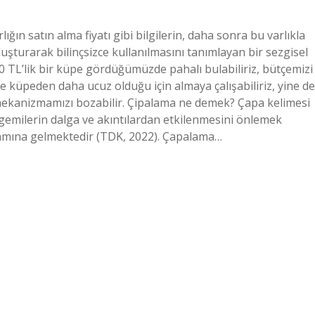
ın satın alma fiyatı gibi bilgilerin, daha sonra bu varlıkla
 oluşturarak bilinçsizce kullanılmasını tanımlayan bir sezgisel
 TL’lik bir küpe gördüğümüzde pahalı bulabiliriz, bütçemizi
e küpeden daha ucuz olduğu için almaya çalışabiliriz, yine de
mekanizmamızı bozabilir. Çipalama ne demek? Çapa kelimesi
, gemilerin dalga ve akıntılardan etkilenmesini önlemek
nlamına gelmektedir (TDK, 2022). Çapalama…