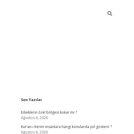
Sidebar
Son Yazılar
vdcasino
Erkeklerin özel bölgesi kokar mı ?
Ağustos 6, 2026
Kur’an-ı Kerim insanlara hangi konularda yol gösterir ?
Ağustos 6, 2026