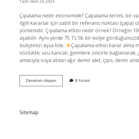
Tarih: Ekim 24, 2024
Çıpalama nedir ekonomide? Çapalama terimi, bir varlığ
ilgili kararlar için sabit bir referans noktası (çapa)
yöntemdir. Çıpalama etkisi nedir örnek? Örneğin 100
aşabilir. Aynı yerde 75 TL’lik bir kolye gördüğümüzd
bütçemizi aşsa bile.
Çapalama etkisi karar alma 
sözlükte; ucu kancalı, gemilere zincirle bağlanarak
amacıyla suya atılan ağır demir alet, çipo, demir a
Çıpalama
Devamını okuyun
8 Yorum
Nedir
Sitemap