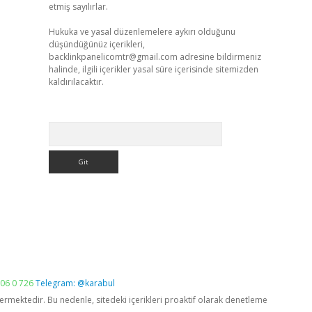
etmiş sayılırlar.
Hukuka ve yasal düzenlemelere aykırı olduğunu
düşündüğünüz içerikleri,
backlinkpanelicomtr@gmail.com
adresine bildirmeniz
halinde, ilgili içerikler yasal süre içerisinde sitemizden
kaldırılacaktır.
Arama
06 0 726
Telegram: @karabul
vermektedir. Bu nedenle, sitedeki içerikleri proaktif olarak denetleme