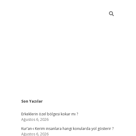
Sidebar
Son Yazılar
vdcasino
Erkeklerin özel bölgesi kokar mı ?
Ağustos 6, 2026
Kur’an-ı Kerim insanlara hangi konularda yol gösterir ?
Ağustos 6, 2026