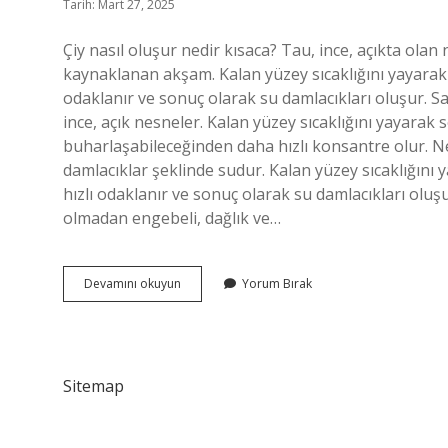
Tarih: Mart 27, 2025
Çiy nasıl oluşur nedir kısaca? Tau, ince, açıkta ol
kaynaklanan akşam. Kalan yüzey sıcaklığını yayarak
odaklanır ve sonuç olarak su damlacıkları oluşur. 
ince, açık nesneler. Kalan yüzey sıcaklığını yayara
buharlaşabileceğinden daha hızlı konsantre olur.
damlacıklar şeklinde sudur. Kalan yüzey sıcaklığın
hızlı odaklanır ve sonuç olarak su damlacıkları oluşur
olmadan engebeli, dağlık ve…
Çiğ
Devamını okuyun
Yorum Bırak
Nedir
Nasıl
Oluşur
Sitemap