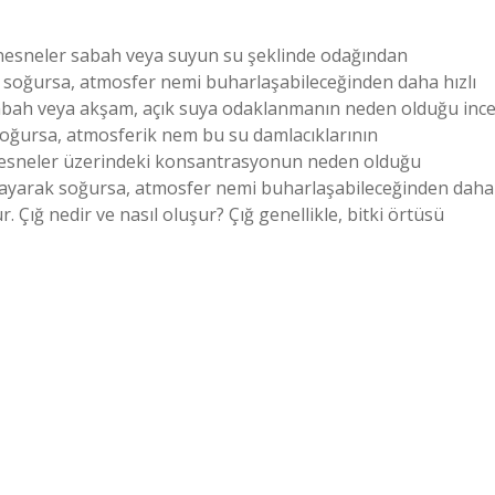
an nesneler sabah veya suyun su şeklinde odağından
 soğursa, atmosfer nemi buharlaşabileceğinden daha hızlı
Sabah veya akşam, açık suya odaklanmanın neden olduğu ince
k soğursa, atmosferik nem bu su damlacıklarının
 Nesneler üzerindeki konsantrasyonun neden olduğu
ı yayarak soğursa, atmosfer nemi buharlaşabileceğinden daha
. Çığ nedir ve nasıl oluşur? Çığ genellikle, bitki örtüsü