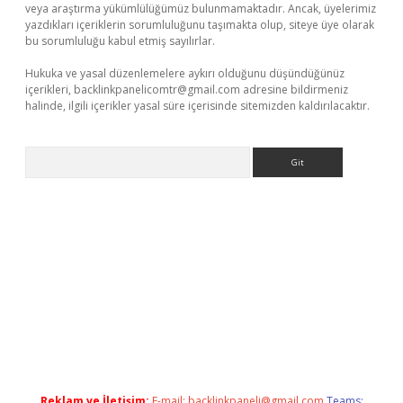
veya araştırma yükümlülüğümüz bulunmamaktadır. Ancak, üyelerimiz
yazdıkları içeriklerin sorumluluğunu taşımakta olup, siteye üye olarak
bu sorumluluğu kabul etmiş sayılırlar.
Hukuka ve yasal düzenlemelere aykırı olduğunu düşündüğünüz
içerikleri,
backlinkpanelicomtr@gmail.com
adresine bildirmeniz
halinde, ilgili içerikler yasal süre içerisinde sitemizden kaldırılacaktır.
Arama
ino
Reklam ve İletişim:
E-mail:
backlinkpaneli@gmail.com
Teams: