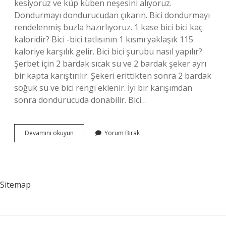
kesiyoruz ve küp küben neşesini alıyoruz.
Dondurmayı dondurucudan çıkarın. Bici dondurmayı
rendelenmiş buzla hazırlıyoruz. 1 kase bici bici kaç
kaloridir? Bici -bici tatlısının 1 kısmı yaklaşık 115
kaloriye karşılık gelir. Bici bici şurubu nasıl yapılır?
Şerbet için 2 bardak sıcak su ve 2 bardak şeker ayrı
bir kapta karıştırılır. Şekeri erittikten sonra 2 bardak
soğuk su ve bici rengi eklenir. İyi bir karışımdan
sonra dondurucuda donabilir. Bici…
Bici
Devamını okuyun
Yorum Bırak
Bici
Ustune
Ne
Konur
Sitemap