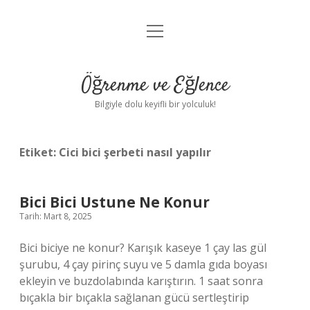
menüyü
Anasayfa
aç
Gizlilik Politikası
Öğrenme ve Eğlence
Yasal Uyarı
Bilgiyle dolu keyifli bir yolculuk!
Hakkımızda
Etiket:
Cici bici şerbeti nasıl yapılır
Bici Bici Ustune Ne Konur
Tarih: Mart 8, 2025
Bici biciye ne konur? Karışık kaseye 1 çay las gül
şurubu, 4 çay pirinç suyu ve 5 damla gıda boyası
ekleyin ve buzdolabında karıştırın. 1 saat sonra
bıçakla bir bıçakla sağlanan gücü sertleştirip