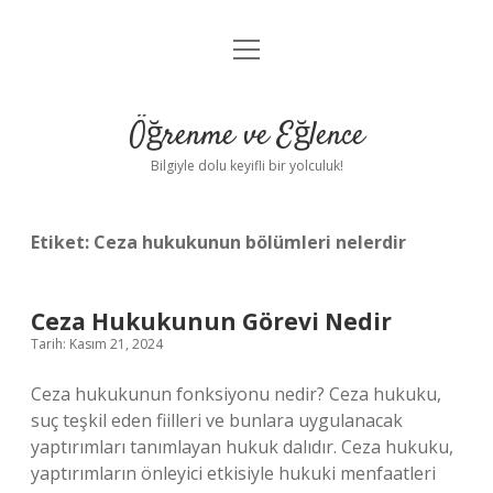
menüyü
Anasayfa
aç
Gizlilik Politikası
Öğrenme ve Eğlence
Yasal Uyarı
Bilgiyle dolu keyifli bir yolculuk!
Hakkımızda
Etiket:
Ceza hukukunun bölümleri nelerdir
Ceza Hukukunun Görevi Nedir
Tarih: Kasım 21, 2024
Ceza hukukunun fonksiyonu nedir? Ceza hukuku,
suç teşkil eden fiilleri ve bunlara uygulanacak
yaptırımları tanımlayan hukuk dalıdır. Ceza hukuku,
yaptırımların önleyici etkisiyle hukuki menfaatleri