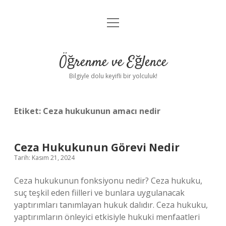
menüyü
Anasayfa
aç
Gizlilik Politikası
Öğrenme ve Eğlence
Yasal Uyarı
Bilgiyle dolu keyifli bir yolculuk!
Hakkımızda
Etiket:
Ceza hukukunun amacı nedir
Ceza Hukukunun Görevi Nedir
Tarih: Kasım 21, 2024
Ceza hukukunun fonksiyonu nedir? Ceza hukuku,
suç teşkil eden fiilleri ve bunlara uygulanacak
yaptırımları tanımlayan hukuk dalıdır. Ceza hukuku,
yaptırımların önleyici etkisiyle hukuki menfaatleri