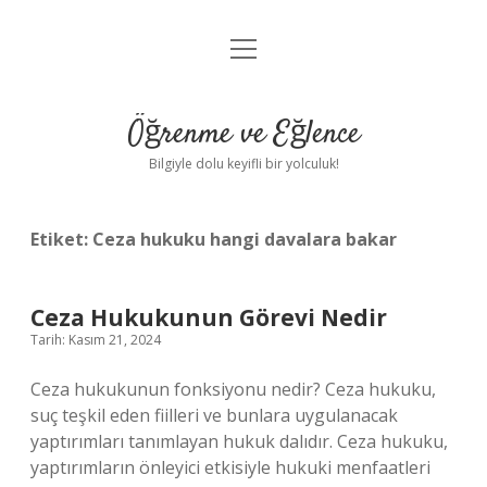
menüyü
Anasayfa
aç
Gizlilik Politikası
Öğrenme ve Eğlence
Yasal Uyarı
Bilgiyle dolu keyifli bir yolculuk!
Hakkımızda
Etiket:
Ceza hukuku hangi davalara bakar
Ceza Hukukunun Görevi Nedir
Tarih: Kasım 21, 2024
Ceza hukukunun fonksiyonu nedir? Ceza hukuku,
suç teşkil eden fiilleri ve bunlara uygulanacak
yaptırımları tanımlayan hukuk dalıdır. Ceza hukuku,
yaptırımların önleyici etkisiyle hukuki menfaatleri