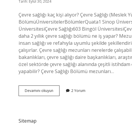
Tarih: Eylül 30, 2024
Çevre sağlığı kaç kişi alıyor? Çevre Sağlığı (Meslek
BölümüÜniversitelerBölümlerQuata1 Sinop Ünivers
ÜniversitesiÇevre Sağlığı603 Bingöl ÜniversitesiÇevr
daha 2 yıllık çevre sağlığı bölümü ne iş yapar? Mezu
insan sağlığı ve refahıyla uyumlu şekilde şekillendi
çalışırlar. Çevre sağlığı mezunları nerelerde çalışab
bakanlıkları, çevre sağlığı daire başkanlıkları, araş
özel sektörde çevre sağlığı alanında çeşitli istihdam
yapabilir? Çevre Sağlığı Bölümü mezunları…
Çevre
Devamını okuyun
2 Yorum
Sağlığı
Ataması
Nasıl
Sitemap