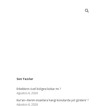
Sidebar
Son Yazılar
vdcasino
Erkeklerin özel bölgesi kokar mı ?
Ağustos 6, 2026
Kur’an-ı Kerim insanlara hangi konularda yol gösterir ?
Ağustos 6, 2026