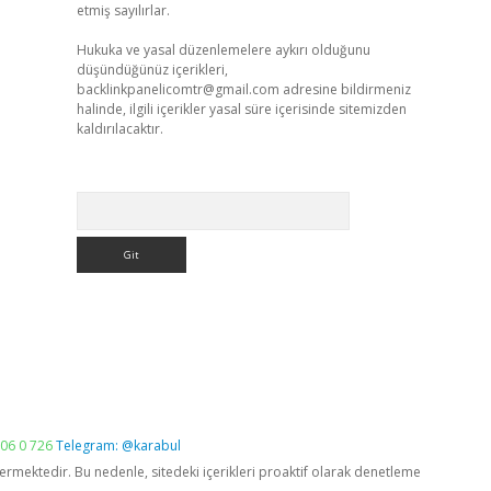
etmiş sayılırlar.
Hukuka ve yasal düzenlemelere aykırı olduğunu
düşündüğünüz içerikleri,
backlinkpanelicomtr@gmail.com
adresine bildirmeniz
halinde, ilgili içerikler yasal süre içerisinde sitemizden
kaldırılacaktır.
Arama
06 0 726
Telegram: @karabul
vermektedir. Bu nedenle, sitedeki içerikleri proaktif olarak denetleme