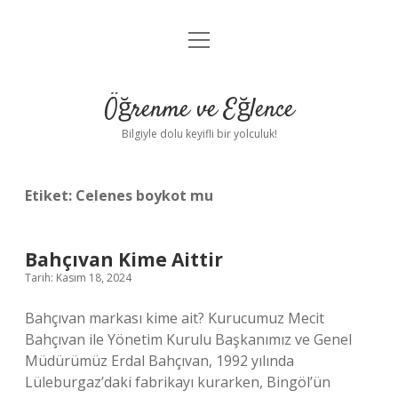
menüyü
Anasayfa
aç
Gizlilik Politikası
Öğrenme ve Eğlence
Yasal Uyarı
Bilgiyle dolu keyifli bir yolculuk!
Hakkımızda
Etiket:
Celenes boykot mu
Bahçıvan Kime Aittir
Tarih: Kasım 18, 2024
Bahçıvan markası kime ait? Kurucumuz Mecit
Bahçıvan ile Yönetim Kurulu Başkanımız ve Genel
Müdürümüz Erdal Bahçıvan, 1992 yılında
Lüleburgaz’daki fabrikayı kurarken, Bingöl’ün