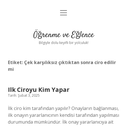
menüyü
Anasayfa
aç
Gizlilik Politikası
Öğrenme ve Eğlence
Yasal Uyarı
Bilgiyle dolu keyifli bir yolculuk!
Hakkımızda
Etiket:
Çek karşılıksız çıktıktan sonra ciro edilir
mi
Ilk Ciroyu Kim Yapar
Tarih: Şubat 3, 2025
İlk ciro kim tarafından yapılır? Onayların bağlanması,
ilk onayın yararlanıcının kendisi tarafından yapılması
durumunda mümkündür. İlk onay yararlanıcıya ait