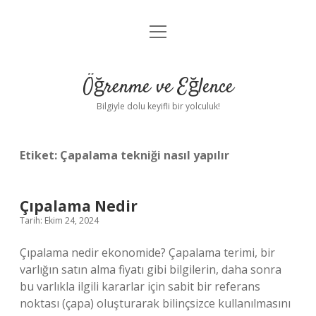
menüyü
Anasayfa
aç
Gizlilik Politikası
Öğrenme ve Eğlence
Yasal Uyarı
Bilgiyle dolu keyifli bir yolculuk!
Hakkımızda
Etiket:
Çapalama tekniği nasıl yapılır
Çıpalama Nedir
Tarih: Ekim 24, 2024
Çıpalama nedir ekonomide? Çapalama terimi, bir
varlığın satın alma fiyatı gibi bilgilerin, daha sonra
bu varlıkla ilgili kararlar için sabit bir referans
noktası (çapa) oluşturarak bilinçsizce kullanılmasını