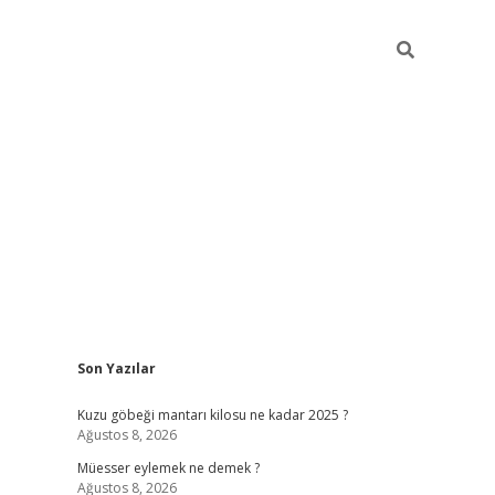
Sidebar
Son Yazılar
vdcasino
Kuzu göbeği mantarı kilosu ne kadar 2025 ?
Ağustos 8, 2026
Müesser eylemek ne demek ?
Ağustos 8, 2026