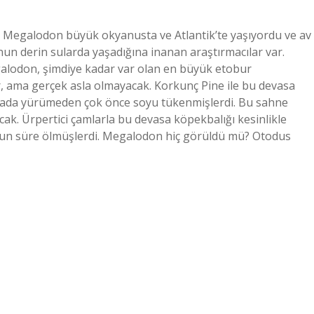
Megalodon büyük okyanusta ve Atlantik’te yaşıyordu ve av
n derin sularda yaşadığına inanan araştırmacılar var.
lodon, şimdiye kadar var olan en büyük etobur
r, ama gerçek asla olmayacak. Korkunç Pine ile bu devasa
ünyada yürümeden çok önce soyu tükenmişlerdi. Bu sahne
ak. Ürpertici çamlarla bu devasa köpekbalığı kesinlikle
zun süre ölmüşlerdi. Megalodon hiç görüldü mü? Otodus