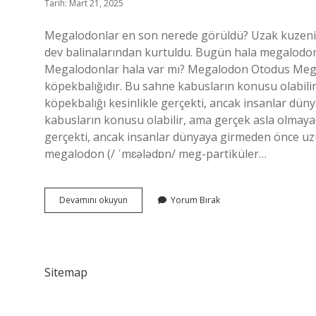
Tarih: Mart 21, 2025
Megalodonlar en son nerede görüldü? Uzak kuzeni 
dev balinalarından kurtuldu. Bugün hala megalodonu
Megalodonlar hala var mı? Megalodon Otodus Mega
köpekbalığıdır. Bu sahne kabusların konusu olabili
köpekbalığı kesinlikle gerçekti, ancak insanlar d
kabusların konusu olabilir, ama gerçek asla olmayac
gerçekti, ancak insanlar dünyaya girmeden önce u
megalodon (/ ˈmɛələdɒn/ meg-partiküler…
Türkiyede
Devamını okuyun
Yorum Bırak
Megalodon
Var
Mı
Sitemap