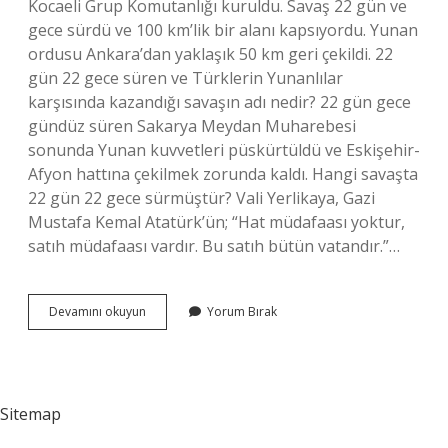
Kocaeli Grup Komutanlığı kuruldu. Savaş 22 gün ve
gece sürdü ve 100 km’lik bir alanı kapsıyordu. Yunan
ordusu Ankara’dan yaklaşık 50 km geri çekildi. 22
gün 22 gece süren ve Türklerin Yunanlılar
karşısında kazandığı savaşın adı nedir? 22 gün gece
gündüz süren Sakarya Meydan Muharebesi
sonunda Yunan kuvvetleri püskürtüldü ve Eskişehir-
Afyon hattına çekilmek zorunda kaldı. Hangi savaşta
22 gün 22 gece sürmüştür? Vali Yerlikaya, Gazi
Mustafa Kemal Atatürk’ün; “Hat müdafaası yoktur,
satıh müdafaası vardır. Bu satıh bütün vatandır.”…
22
Devamını okuyun
Yorum Bırak
Gün
Ve
22
Gece
Süren
Sitemap
Savaşın
Adı