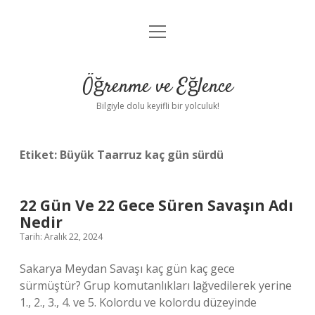
menüyü
Anasayfa
aç
Gizlilik Politikası
Öğrenme ve Eğlence
Yasal Uyarı
Bilgiyle dolu keyifli bir yolculuk!
Hakkımızda
Etiket:
Büyük Taarruz kaç gün sürdü
22 Gün Ve 22 Gece Süren Savaşın Adı
Nedir
Tarih: Aralık 22, 2024
Sakarya Meydan Savaşı kaç gün kaç gece
sürmüştür? Grup komutanlıkları lağvedilerek yerine
1., 2., 3., 4. ve 5. Kolordu ve kolordu düzeyinde