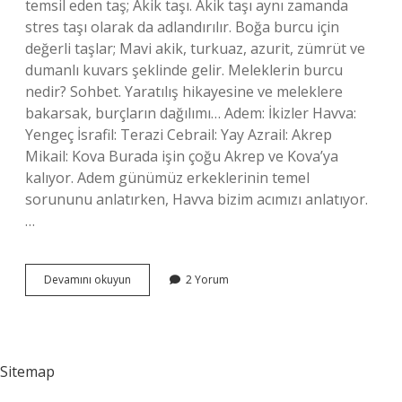
temsil eden taş; Akik taşı. Akik taşı aynı zamanda
stres taşı olarak da adlandırılır. Boğa burcu için
değerli taşlar; Mavi akik, turkuaz, azurit, zümrüt ve
dumanlı kuvars şeklinde gelir. Meleklerin burcu
nedir? Sohbet. Yaratılış hikayesine ve meleklere
bakarsak, burçların dağılımı… Adem: İkizler Havva:
Yengeç İsrafil: Terazi Cebrail: Yay Azrail: Akrep
Mikail: Kova Burada işin çoğu Akrep ve Kova’ya
kalıyor. Adem günümüz erkeklerinin temel
sorununu anlatırken, Havva bizim acımızı anlatıyor.
…
Boğa
Devamını okuyun
2 Yorum
Burcu
Hangi
Melektir
Sitemap