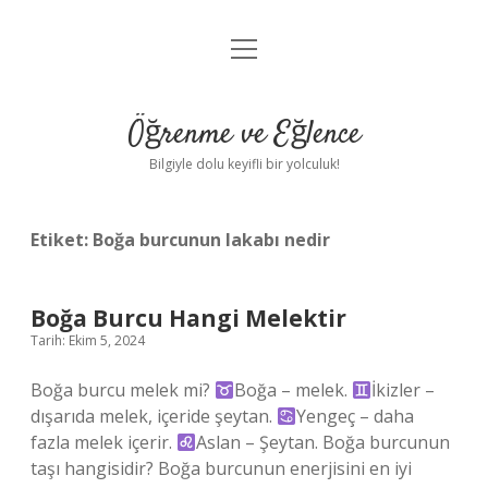
menüyü
Anasayfa
aç
Gizlilik Politikası
Öğrenme ve Eğlence
Yasal Uyarı
Bilgiyle dolu keyifli bir yolculuk!
Hakkımızda
Etiket:
Boğa burcunun lakabı nedir
Boğa Burcu Hangi Melektir
Tarih: Ekim 5, 2024
Boğa burcu melek mi?
Boğa – melek.
İkizler –
dışarıda melek, içeride şeytan.
Yengeç – daha
fazla melek içerir.
Aslan – Şeytan. Boğa burcunun
taşı hangisidir? Boğa burcunun enerjisini en iyi