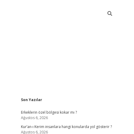
Sidebar
Son Yazılar
vdcasino
Erkeklerin özel bölgesi kokar mı ?
Ağustos 6, 2026
Kur’an-ı Kerim insanlara hangi konularda yol gösterir ?
Ağustos 6, 2026