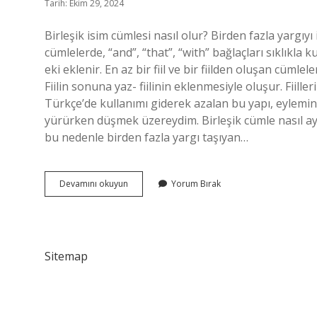
Tarih: Ekim 29, 2024
Birleşik isim cümlesi nasıl olur? Birden fazla yargıyı
cümlelerde, “and”, “that”, “with” bağlaçları sıklıkla ku
eki eklenir. En az bir fiil ve bir fiilden oluşan cümlel
Fiilin sonuna yaz- fiilinin eklenmesiyle oluşur. Fiille
Türkçe’de kullanımı giderek azalan bu yapı, eylemin 
yürürken düşmek üzereydim. Birleşik cümle nasıl ayır
bu nedenle birden fazla yargı taşıyan…
Birleşik
Devamını okuyun
Yorum Bırak
Isim
Cümlesi
Ne
Demek
Sitemap