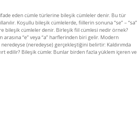
 ifade eden cümle türlerine bileşik cümleler denir. Bu tür
llanılır. Koşullu bileşik cümlelerde, fiillerin sonuna “se” – “sa”
ere bileşik cümleler denir. Birleşik fiil cümlesi nedir örnek?
rin arasına “e” veya “a” harflerinden biri gelir. Modern
neredeyse (neredeyse) gerçekleştiğini belirtir: Kaldırımda
t edilir? Bileşik cümle: Bunlar birden fazla yüklem içeren ve