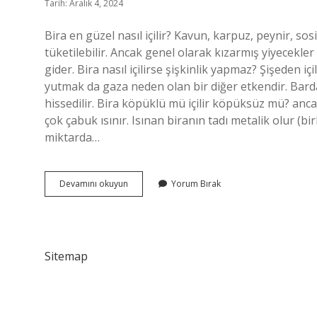
Tarih: Aralık 4, 2024
Bira en güzel nasıl içilir? Kavun, karpuz, peynir, so
tüketilebilir. Ancak genel olarak kızarmış yiyecekler
gider. Bira nasıl içilirse şişkinlik yapmaz? Şişeden 
yutmak da gaza neden olan bir diğer etkendir. Barda
hissedilir. Bira köpüklü mü içilir köpüksüz mü? anc
çok çabuk ısınır. Isınan biranın tadı metalik olur (b
miktarda…
Doğru
Devamını okuyun
Yorum Bırak
Bira
Nasıl
Içilir
Sitemap