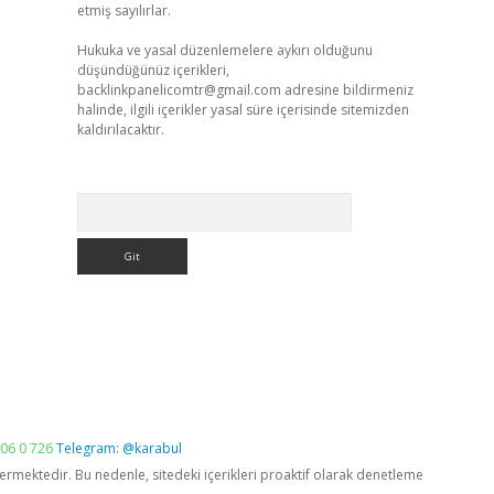
etmiş sayılırlar.
Hukuka ve yasal düzenlemelere aykırı olduğunu
düşündüğünüz içerikleri,
backlinkpanelicomtr@gmail.com
adresine bildirmeniz
halinde, ilgili içerikler yasal süre içerisinde sitemizden
kaldırılacaktır.
Arama
06 0 726
Telegram: @karabul
vermektedir. Bu nedenle, sitedeki içerikleri proaktif olarak denetleme