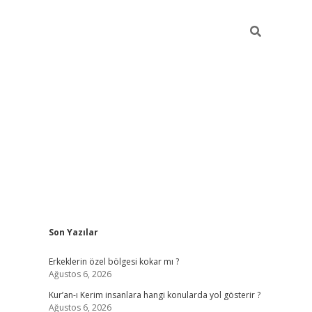
Sidebar
Son Yazılar
vdcasino
Erkeklerin özel bölgesi kokar mı ?
Ağustos 6, 2026
Kur’an-ı Kerim insanlara hangi konularda yol gösterir ?
Ağustos 6, 2026