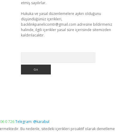
etmiş sayılırlar.
Hukuka ve yasal düzenlemelere aykırı olduğunu
düşündüğünüz içerikleri,
backlinkpanelicomtr@gmail.com
adresine bildirmeniz
halinde, ilgili içerikler yasal süre içerisinde sitemizden
kaldırılacaktır.
Arama
06 0 726
Telegram: @karabul
vermektedir. Bu nedenle, sitedeki içerikleri proaktif olarak denetleme