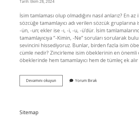
Tarih: Ekim 28, 2024
İsim tamlaması olup olmadığını nasıl anlarız? En az i
sözcüğe tamamlayıcı adı verilen sözcük gruplarına is
-ün, -un; ekler ise -ı, -i, -u, -ü’dür. İsim tamlamala
tamamlayıcıya “-Kimin, -Ne” soruları sorularak bulun
sevincini hissediyoruz. Bunlar, birden fazla isim öb
cümle nedir? Zincirleme isim öbeklerinin en önemli ö
öbeklerinde hem tamamlayıcı hem de tümleç ek alır v
Zincirleme
Devamını okuyun
Yorum Bırak
Isim
Tamlaması
Nasıl
Anlarız
Sitemap