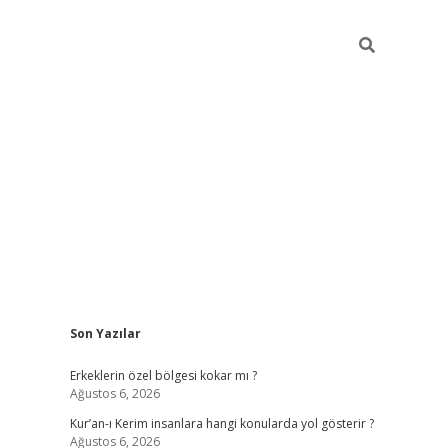
Sidebar
Son Yazılar
vdcasino
Erkeklerin özel bölgesi kokar mı ?
Ağustos 6, 2026
Kur’an-ı Kerim insanlara hangi konularda yol gösterir ?
Ağustos 6, 2026