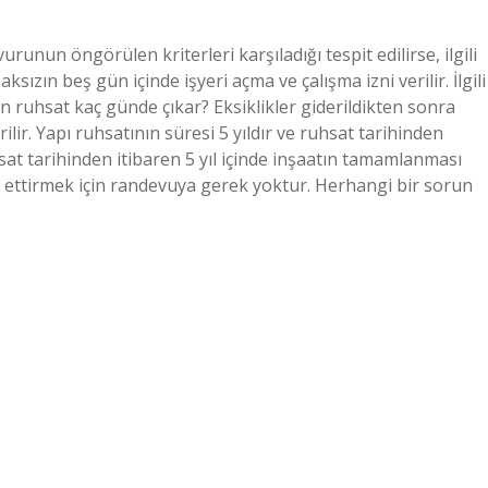
runun öngörülen kriterleri karşıladığı tespit edilirse, ilgili
ızın beş gün içinde işyeri açma ve çalışma izni verilir. İlgili
en ruhsat kaç günde çıkar? Eksiklikler giderildikten sonra
lir. Yapı ruhsatının süresi 5 yıldır ve ruhsat tarihinden
hsat tarihinden itibaren 5 yıl içinde inşaatın tamamlanması
il ettirmek için randevuya gerek yoktur. Herhangi bir sorun