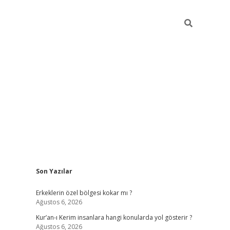
Sidebar
Son Yazılar
vdcasino
Erkeklerin özel bölgesi kokar mı ?
Ağustos 6, 2026
Kur’an-ı Kerim insanlara hangi konularda yol gösterir ?
Ağustos 6, 2026