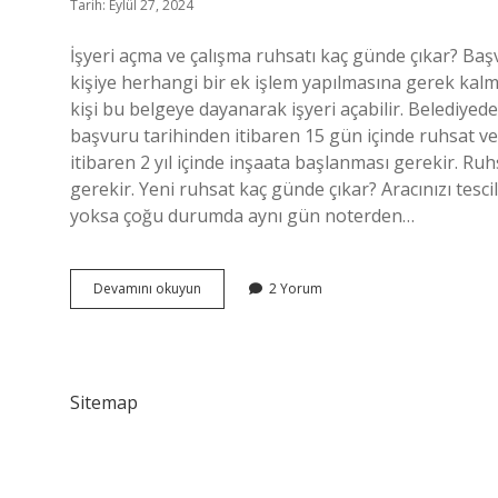
Tarih: Eylül 27, 2024
İşyeri açma ve çalışma ruhsatı kaç günde çıkar? Başvu
kişiye herhangi bir ek işlem yapılmasına gerek kalmaks
kişi bu belgeye dayanarak işyeri açabilir. Belediyed
başvuru tarihinden itibaren 15 gün içinde ruhsat veri
itibaren 2 yıl içinde inşaata başlanması gerekir. Ru
gerekir. Yeni ruhsat kaç günde çıkar? Aracınızı tesc
yoksa çoğu durumda aynı gün noterden…
Çalışma
Devamını okuyun
2 Yorum
Ruhsatı
Kaç
Günde
Çıkar
Sitemap