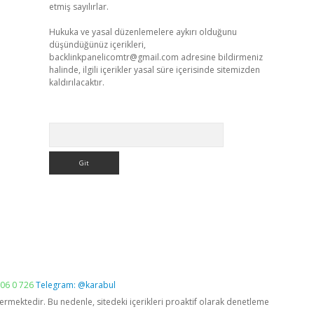
etmiş sayılırlar.
Hukuka ve yasal düzenlemelere aykırı olduğunu
düşündüğünüz içerikleri,
backlinkpanelicomtr@gmail.com
adresine bildirmeniz
halinde, ilgili içerikler yasal süre içerisinde sitemizden
kaldırılacaktır.
Arama
06 0 726
Telegram: @karabul
vermektedir. Bu nedenle, sitedeki içerikleri proaktif olarak denetleme