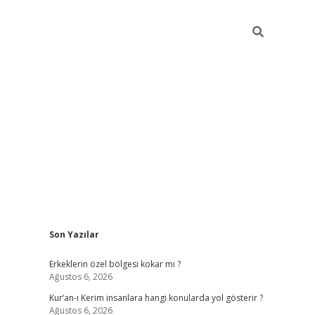
Sidebar
Son Yazılar
vdcasino
Erkeklerin özel bölgesi kokar mı ?
Ağustos 6, 2026
Kur’an-ı Kerim insanlara hangi konularda yol gösterir ?
Ağustos 6, 2026