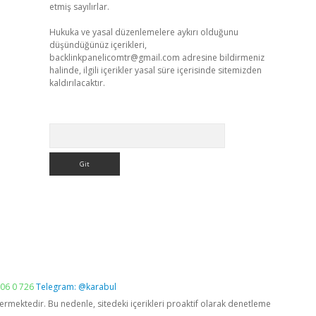
etmiş sayılırlar.
Hukuka ve yasal düzenlemelere aykırı olduğunu
düşündüğünüz içerikleri,
backlinkpanelicomtr@gmail.com
adresine bildirmeniz
halinde, ilgili içerikler yasal süre içerisinde sitemizden
kaldırılacaktır.
Arama
06 0 726
Telegram: @karabul
vermektedir. Bu nedenle, sitedeki içerikleri proaktif olarak denetleme