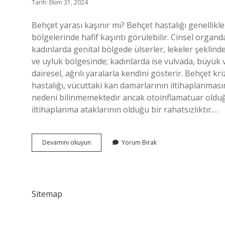
Tarih: Ekim 31, 2024
Behçet yarası kaşınır mı? Behçet hastalığı genellikle
bölgelerinde hafif kaşıntı görülebilir. Cinsel organd
kadınlarda genital bölgede ülserler, lekeler şeklin
ve uyluk bölgesinde; kadınlarda ise vulvada, büyük v
dairesel, ağrılı yaralarla kendini gösterir. Behçet k
hastalığı, vücuttaki kan damarlarının iltihaplanmasın
nedeni bilinmemektedir ancak otoinflamatuar olduğ
iltihaplanma ataklarının olduğu bir rahatsızlıktır.…
Behçet
Devamını okuyun
Yorum Bırak
Yarası
Nasıl
Olur
Sitemap