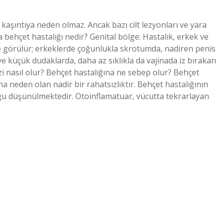
 kaşıntıya neden olmaz. Ancak bazı cilt lezyonları ve yara
a behçet hastalığı nedir? Genital bölge: Hastalık, erkek ve
de görülür; erkeklerde çoğunlukla skrotumda, nadiren penis
e küçük dudaklarda, daha az sıklıkla da vajinada iz bırakan
rizi nasıl olur? Behçet hastalığına ne sebep olur? Behçet
a neden olan nadir bir rahatsızlıktır. Behçet hastalığının
u düşünülmektedir. Otoinflamatuar, vücutta tekrarlayan