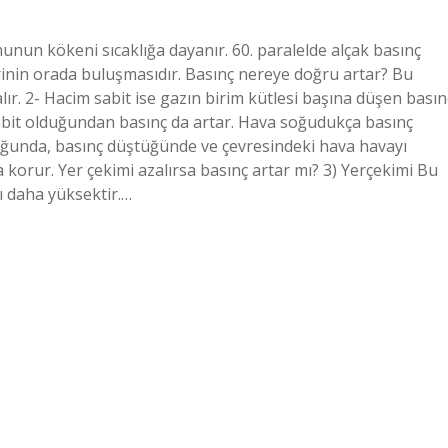
nun kökeni sıcaklığa dayanır. 60. paralelde alçak basınç
inin orada buluşmasıdır. Basınç nereye doğru artar? Bu
ır. 2- Hacim sabit ise gazın birim kütlesi başına düşen basın
m sabit olduğundan basınç da artar. Hava soğudukça basınç
duğunda, basınç düştüğünde ve çevresindeki hava havayı
ta korur. Yer çekimi azalırsa basınç artar mı? 3) Yerçekimi Bu
ı daha yüksektir.…