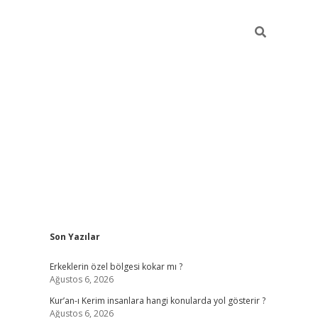
Sidebar
Son Yazılar
vdcasino
Erkeklerin özel bölgesi kokar mı ?
Ağustos 6, 2026
Kur’an-ı Kerim insanlara hangi konularda yol gösterir ?
Ağustos 6, 2026