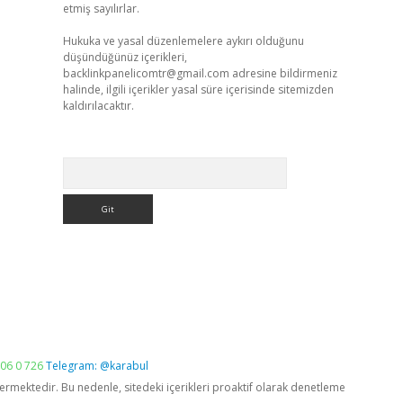
etmiş sayılırlar.
Hukuka ve yasal düzenlemelere aykırı olduğunu
düşündüğünüz içerikleri,
backlinkpanelicomtr@gmail.com
adresine bildirmeniz
halinde, ilgili içerikler yasal süre içerisinde sitemizden
kaldırılacaktır.
Arama
06 0 726
Telegram: @karabul
vermektedir. Bu nedenle, sitedeki içerikleri proaktif olarak denetleme