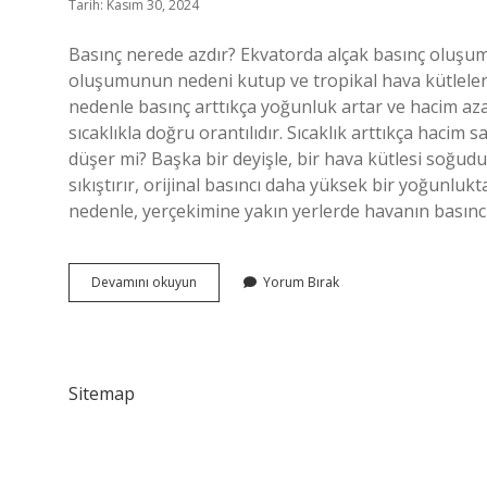
Tarih: Kasım 30, 2024
Basınç nerede azdır? Ekvatorda alçak basınç oluşumu
oluşumunun nedeni kutup ve tropikal hava kütleler
nedenle basınç arttıkça yoğunluk artar ve hacim azal
sıcaklıkla doğru orantılıdır. Sıcaklık arttıkça haci
düşer mi? Başka bir deyişle, bir hava kütlesi soğu
sıkıştırır, orijinal basıncı daha yüksek bir yoğunluk
nedenle, yerçekimine yakın yerlerde havanın basınc
Basınç
Devamını okuyun
Yorum Bırak
Nerede
Azalır
Sitemap