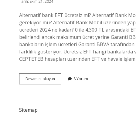
Tarih: Ekim 21, 2024
Alternatif bank EFT ücretsiz mi? Alternatif Bank 
gerekiyor mu? Alternatif Bank Mobil üzerinden yapa
ücretleri 2024 ne kadar? 0 ile 4.300 TL arasındaki EFT’
belirlendi ancak maksimum ücret yerine Garanti BBV
bankaların işlem ücretleri Garanti BBVA tarafından a
farklılık gösteriyor. Ücretsiz EFT hangi bankalard
CEPTETEB hesapları üzerinden EFT ve havale işlem
Alternatif
Devamını okuyun
8 Yorum
Bank
Eft
Ücreti
Ne
Kadar
Sitemap