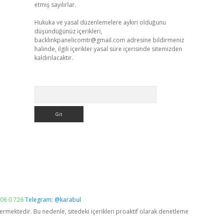
etmiş sayılırlar.
Hukuka ve yasal düzenlemelere aykırı olduğunu
düşündüğünüz içerikleri,
backlinkpanelicomtr@gmail.com
adresine bildirmeniz
halinde, ilgili içerikler yasal süre içerisinde sitemizden
kaldırılacaktır.
Arama
06 0 726
Telegram: @karabul
vermektedir. Bu nedenle, sitedeki içerikleri proaktif olarak denetleme