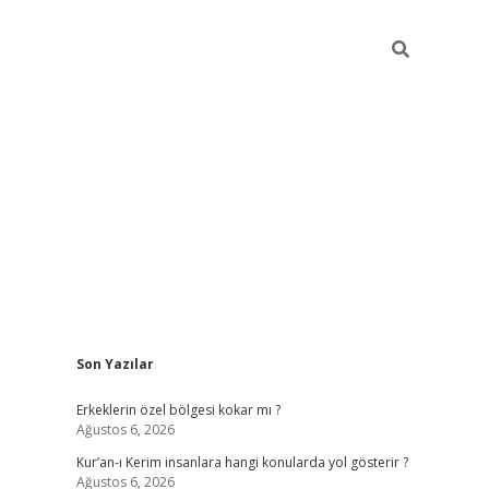
Sidebar
Son Yazılar
vdcasino
Erkeklerin özel bölgesi kokar mı ?
Ağustos 6, 2026
Kur’an-ı Kerim insanlara hangi konularda yol gösterir ?
Ağustos 6, 2026