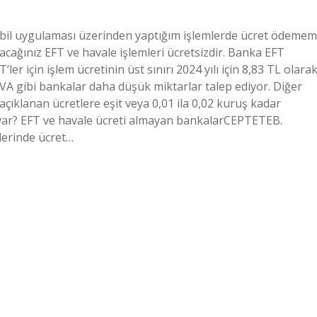
Mobil uygulaması üzerinden yaptığım işlemlerde ücret ödemem
cağınız EFT ve havale işlemleri ücretsizdir. Banka EFT
ler için işlem ücretinin üst sınırı 2024 yılı için 8,83 TL olara
A gibi bankalar daha düşük miktarlar talep ediyor. Diğer
çıklanan ücretlere eşit veya 0,01 ila 0,02 kuruş kadar
a var? EFT ve havale ücreti almayan bankalarCEPTETEB.
lerinde ücret…