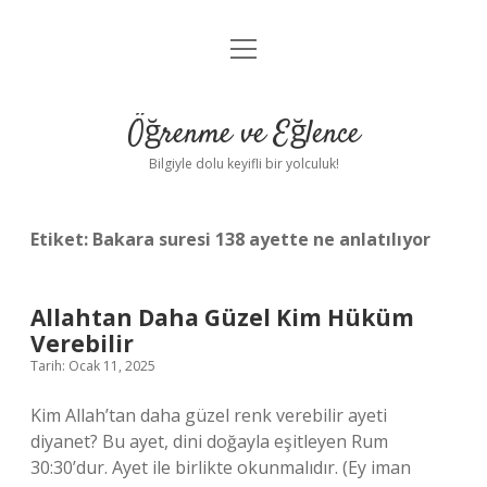
menüyü
Anasayfa
aç
Gizlilik Politikası
Öğrenme ve Eğlence
Yasal Uyarı
Bilgiyle dolu keyifli bir yolculuk!
Hakkımızda
Etiket:
Bakara suresi 138 ayette ne anlatılıyor
Allahtan Daha Güzel Kim Hüküm
Verebilir
Tarih: Ocak 11, 2025
Kim Allah’tan daha güzel renk verebilir ayeti
diyanet? Bu ayet, dini doğayla eşitleyen Rum
30:30’dur. Ayet ile birlikte okunmalıdır. (Ey iman