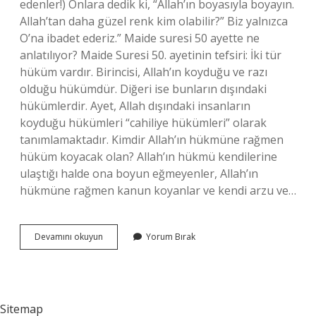
edenler!) Onlara dedik ki, “Allah’ın boyasıyla boyayın.
Allah’tan daha güzel renk kim olabilir?” Biz yalnızca
O’na ibadet ederiz.” Maide suresi 50 ayette ne
anlatılıyor? Maide Suresi 50. ayetinin tefsiri: İki tür
hüküm vardır. Birincisi, Allah’ın koyduğu ve razı
olduğu hükümdür. Diğeri ise bunların dışındaki
hükümlerdir. Ayet, Allah dışındaki insanların
koyduğu hükümleri “cahiliye hükümleri” olarak
tanımlamaktadır. Kimdir Allah’ın hükmüne rağmen
hüküm koyacak olan? Allah’ın hükmü kendilerine
ulaştığı halde ona boyun eğmeyenler, Allah’ın
hükmüne rağmen kanun koyanlar ve kendi arzu ve…
Allahtan
Devamını okuyun
Yorum Bırak
Daha
Güzel
Kim
Hüküm
Verebilir
Sitemap