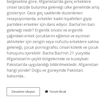
belgeseline göre, Afganistan’da genç erkeklere
cinsel tacizde bulunma geleneği ülke genelinde artış
gösteriyor. Gece geç saatlerde düzenlenen
resepsiyonlarda, erkekler kadın kıyafetleri giyip
partideki erkekler için dans ediyor. Bacha’nın bazı
geleneği nedir? Ergenlik öncesi ve ergenlik
çağındaki erkek çocuklarını eğlence ve eşcinsel
aktiviteler için zengin veya nüfuzlu erkeklere satma
geleneği, çocuk pornografisi, cinsel kölelik ve çocuk
fuhuşunu içerebilir. Bacha Bazi’nin 21. yüzyılda
Afganistan’ın çeşitli bölgelerinde ve kuzeybatı
Pakistan’da uygulandığı bildirilmektedir. Afganistan
hangi yönde? Doğu ve güneyinde Pakistan;
batısında…
Bacha
Devamını okuyun
Yorum Bırak
Bazi
Adeti
Nedir