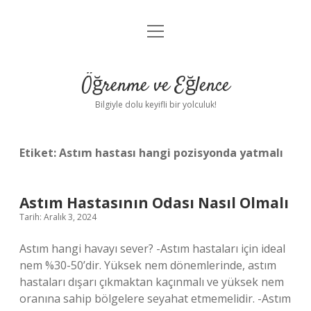
menüyü
Anasayfa
aç
Gizlilik Politikası
Öğrenme ve Eğlence
Yasal Uyarı
Bilgiyle dolu keyifli bir yolculuk!
Hakkımızda
Etiket:
Astım hastası hangi pozisyonda yatmalı
Astım Hastasının Odası Nasıl Olmalı
Tarih: Aralık 3, 2024
Astım hangi havayı sever? -Astım hastaları için ideal
nem %30-50’dir. Yüksek nem dönemlerinde, astım
hastaları dışarı çıkmaktan kaçınmalı ve yüksek nem
oranına sahip bölgelere seyahat etmemelidir. -Astım