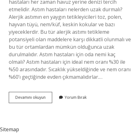
hastaları her zaman havuz yerine denizi tercih
etmelidir. Astım hastaları nelerden uzak durmalı?
Alerjik astımın en yaygın tetikleyicileri toz, polen,
hayvan tüyü, nem/küf, keskin kokular ve bazı
yiyeceklerdir. Bu tür alerjik astımı tetikleme
potansiyeli olan maddelere karşı dikkatli olunmalı ve
bu tür ortamlardan mümkün olduğunca uzak
durulmalıdır. Astım hastaları için oda nemi kaç
olmalı? Astım hastaları için ideal nem oranı %30 ile
%50 arasındadır. Sıcaklık yükseldiğinde ve nem oranı
%60’ı geçtiğinde evden çıkmamalıdırlar.…
Astım
Devamını okuyun
Yorum Bırak
Hastasının
Odası
Nasıl
Olmalı
Sitemap