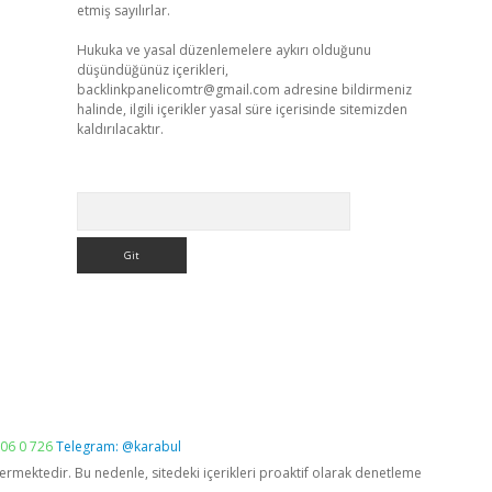
etmiş sayılırlar.
Hukuka ve yasal düzenlemelere aykırı olduğunu
düşündüğünüz içerikleri,
backlinkpanelicomtr@gmail.com
adresine bildirmeniz
halinde, ilgili içerikler yasal süre içerisinde sitemizden
kaldırılacaktır.
Arama
06 0 726
Telegram: @karabul
vermektedir. Bu nedenle, sitedeki içerikleri proaktif olarak denetleme