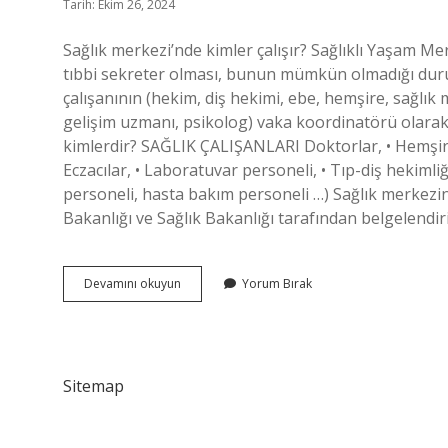
Tarih: Ekim 26, 2024
Sağlık merkezi’nde kimler çalışır? Sağlıklı Yaşam 
tıbbi sekreter olması, bunun mümkün olmadığı duru
çalışanının (hekim, diş hekimi, ebe, hemşire, sağl
gelişim uzmanı, psikolog) vaka koordinatörü olarak
kimlerdir? SAĞLIK ÇALIŞANLARI Doktorlar, • Hemşirele
Eczacılar, • Laboratuvar personeli, • Tıp-diş hekimliğ
personeli, hasta bakım personeli …) Sağlık merkezind
Bakanlığı ve Sağlık Bakanlığı tarafından belgelendir
Sağlık
Devamını okuyun
Yorum Bırak
Merkezi
Ne
Iş
Yapar
Sitemap