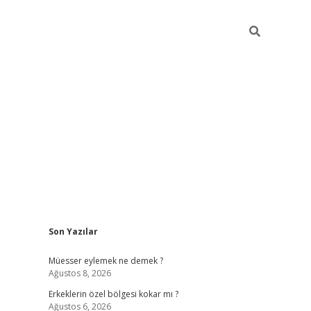
Sidebar
Son Yazılar
vdcasino
Müesser eylemek ne demek ?
Ağustos 8, 2026
Erkeklerin özel bölgesi kokar mı ?
Ağustos 6, 2026