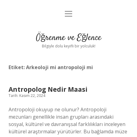
menüyü
Anasayfa
aç
Gizlilik Politikası
Öğrenme ve Eğlence
Yasal Uyarı
Bilgiyle dolu keyifli bir yolculuk!
Hakkımızda
Etiket:
Arkeoloji mi antropoloji mi
Antropolog Nedir Maasi
Tarih: Kasım 22, 2024
Antropoloji okuyup ne olunur? Antropoloji
mezunları genellikle insan grupları arasındaki
sosyal, kültürel ve davranışsal farklılıkları inceleyen
kültürel araştırmalar yürütürler. Bu bağlamda müze