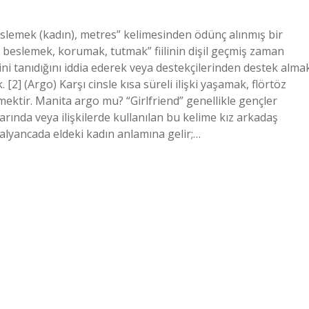
lemek (kadın), metres” kelimesinden ödünç alınmış bir
 beslemek, korumak, tutmak” fiilinin dişil geçmiş zaman
ini tanıdığını iddia ederek veya destekçilerinden destek alma
. [2] (Argo) Karşı cinsle kısa süreli ilişki yaşamak, flörtöz
ektir. Manita argo mu? “Girlfriend” genellikle gençler
arında veya ilişkilerde kullanılan bu kelime kız arkadaş
talyancada eldeki kadın anlamına gelir;…