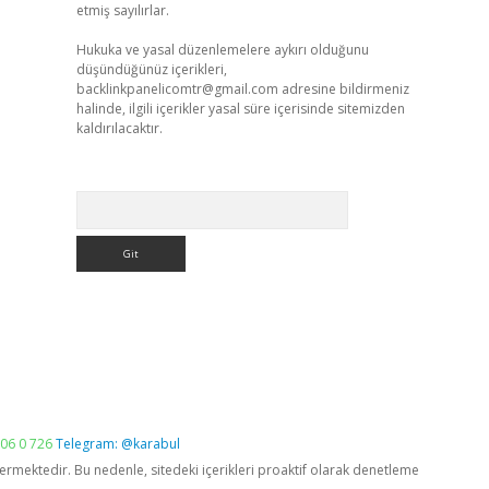
etmiş sayılırlar.
Hukuka ve yasal düzenlemelere aykırı olduğunu
düşündüğünüz içerikleri,
backlinkpanelicomtr@gmail.com
adresine bildirmeniz
halinde, ilgili içerikler yasal süre içerisinde sitemizden
kaldırılacaktır.
Arama
06 0 726
Telegram: @karabul
vermektedir. Bu nedenle, sitedeki içerikleri proaktif olarak denetleme