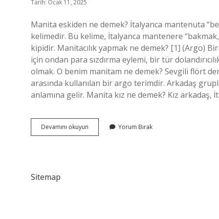
Tarih: Ocak 11, 2025
Manita eskiden ne demek? İtalyanca mantenuta “bes
kelimedir. Bu kelime, İtalyanca mantenere “bakmak,
kipidir. Manitacılık yapmak ne demek? [1] (Argo) Bir
için ondan para sızdırma eylemi, bir tür dolandırıcılık
olmak. O benim manitam ne demek? Sevgili flört dem
arasında kullanılan bir argo terimdir. Arkadaş grupl
anlamına gelir. Manita kız ne demek? Kız arkadaş, İ
Manita
Devamını okuyun
Yorum Bırak
Ne
Demek
Ekşi
Sözlük
Sitemap