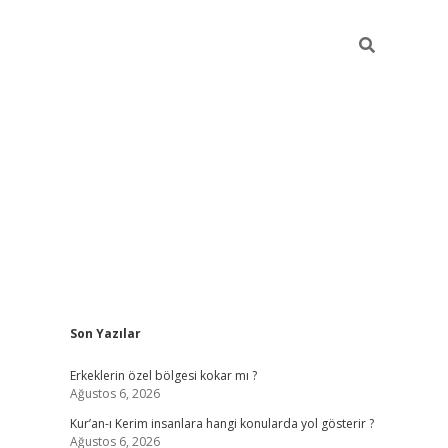
Sidebar
Son Yazılar
vdcasino
Erkeklerin özel bölgesi kokar mı ?
Ağustos 6, 2026
Kur’an-ı Kerim insanlara hangi konularda yol gösterir ?
Ağustos 6, 2026