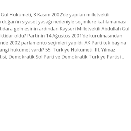
Gül Hükümeti, 3 Kasım 2002’de yapılan milletvekili
rdoğan’ın siyaset yasağı nedeniyle seçimlere katılamaması
ktidara gelmesinin ardından Kayseri Milletvekili Abdullah Gül
 iktidar oldu? Partinin 14 Ağustos 2001’de kurulmasından
ğinde 2002 parlamento seçimleri yapıldı. AK Parti tek başına
e hangi hükümet vardı? 55. Türkiye Hükümeti, III. Yılmaz
i, Demokratik Sol Parti ve Demokratik Türkiye Partisi…