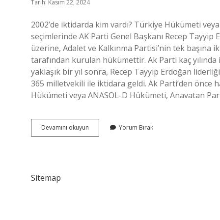
Tarih: Kasım 22, 2024
2002’de iktidarda kim vardı? Türkiye Hükümeti veya 
seçimlerinde AK Parti Genel Başkanı Recep Tayyip E
üzerine, Adalet ve Kalkınma Partisi’nin tek başına i
tarafından kurulan hükümettir. Ak Parti kaç yılında
yaklaşık bir yıl sonra, Recep Tayyip Erdoğan liderli
365 milletvekili ile iktidara geldi. Ak Parti’den önc
Hükümeti veya ANASOL-D Hükümeti, Anavatan Partis
2003
Devamını okuyun
Yorum Bırak
De
Iktidarda
Kim
Vardı
Sitemap