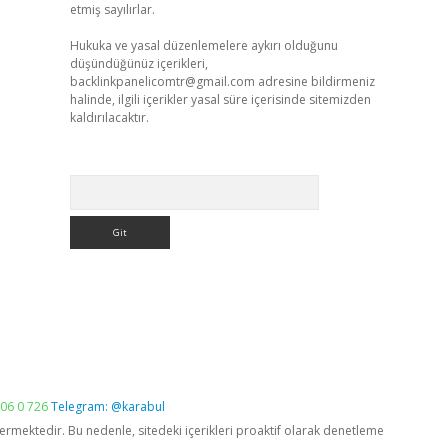
etmiş sayılırlar.
Hukuka ve yasal düzenlemelere aykırı olduğunu
düşündüğünüz içerikleri,
backlinkpanelicomtr@gmail.com
adresine bildirmeniz
halinde, ilgili içerikler yasal süre içerisinde sitemizden
kaldırılacaktır.
Arama
06 0 726
Telegram: @karabul
vermektedir. Bu nedenle, sitedeki içerikleri proaktif olarak denetleme