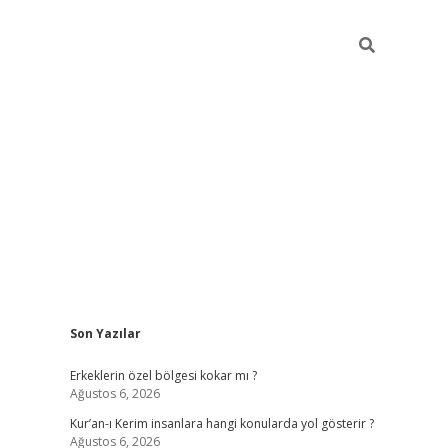
Sidebar
Son Yazılar
vdcasino
Erkeklerin özel bölgesi kokar mı ?
Ağustos 6, 2026
Kur’an-ı Kerim insanlara hangi konularda yol gösterir ?
Ağustos 6, 2026