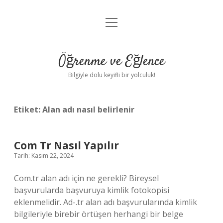
menüyü
Anasayfa
aç
Gizlilik Politikası
Öğrenme ve Eğlence
Yasal Uyarı
Bilgiyle dolu keyifli bir yolculuk!
Hakkımızda
Etiket:
Alan adı nasıl belirlenir
Com Tr Nasıl Yapılır
Tarih: Kasım 22, 2024
Com.tr alan adı için ne gerekli? Bireysel
başvurularda başvuruya kimlik fotokopisi
eklenmelidir. Ad-.tr alan adı başvurularında kimlik
bilgileriyle birebir örtüşen herhangi bir belge