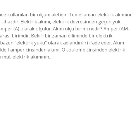
e kullanılan bir ölçüm aletidir. Temel amacı elektrik akımını
ihazdır. Elektrik akımı, elektrik devresinden geçen yük
e amper (A) olarak ölçülür. Akım ölçü birimi nedir? Amper (AM-
rası birimdir. Belirli bir zaman diliminde bir elektrik
azen “elektrik yükü” olarak adlandırılır) ifade eder. Akım
lde I amper cinsinden akımı, Q coulomb cinsinden elektrik
rmül, elektrik akımının…