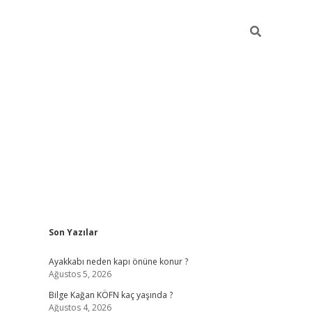
Sidebar
Son Yazılar
vdcasino
Ayakkabı neden kapı önüne konur ?
Ağustos 5, 2026
Bilge Kağan KÖFN kaç yaşında ?
Ağustos 4, 2026