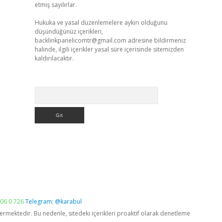
etmiş sayılırlar.
Hukuka ve yasal düzenlemelere aykırı olduğunu
düşündüğünüz içerikleri,
backlinkpanelicomtr@gmail.com
adresine bildirmeniz
halinde, ilgili içerikler yasal süre içerisinde sitemizden
kaldırılacaktır.
Arama
06 0 726
Telegram: @karabul
vermektedir. Bu nedenle, sitedeki içerikleri proaktif olarak denetleme