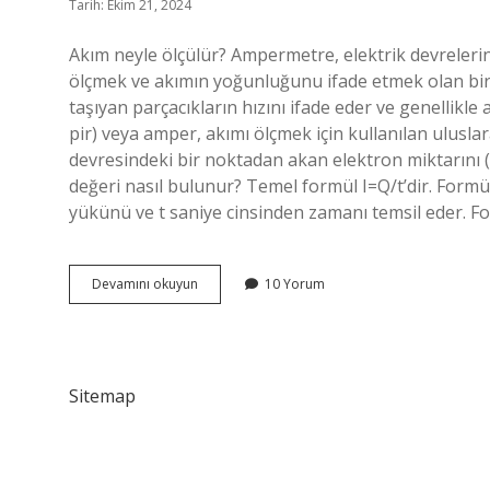
Tarih: Ekim 21, 2024
Akım neyle ölçülür? Ampermetre, elektrik devrelerind
ölçmek ve akımın yoğunluğunu ifade etmek olan bir c
taşıyan parçacıkların hızını ifade eder ve genellikl
pir) veya amper, akımı ölçmek için kullanılan uluslara
devresindeki bir noktadan akan elektron miktarını (b
değeri nasıl bulunur? Temel formül I=Q/t’dir. Formü
yükünü ve t saniye cinsinden zamanı temsil eder. Fo
Akım
Devamını okuyun
10 Yorum
Miktarı
Ne
Ile
Ölçülür
Sitemap