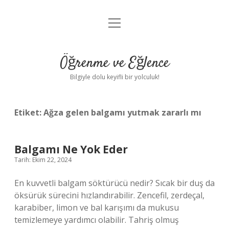
menüyü
Anasayfa
aç
Gizlilik Politikası
Öğrenme ve Eğlence
Yasal Uyarı
Bilgiyle dolu keyifli bir yolculuk!
Hakkımızda
Etiket:
Ağza gelen balgamı yutmak zararlı mı
Balgamı Ne Yok Eder
Tarih: Ekim 22, 2024
En kuvvetli balgam söktürücü nedir? Sıcak bir duş da
öksürük sürecini hızlandırabilir. Zencefil, zerdeçal,
karabiber, limon ve bal karışımı da mukusu
temizlemeye yardımcı olabilir. Tahriş olmuş