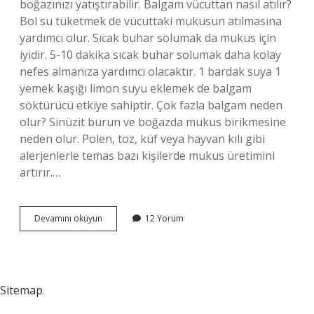
boğazınızı yatıştırabilir. Balgam vücuttan nasıl atılır?
Bol su tüketmek de vücuttaki mukusun atılmasına
yardımcı olur. Sıcak buhar solumak da mukus için
iyidir. 5-10 dakika sıcak buhar solumak daha kolay
nefes almanıza yardımcı olacaktır. 1 bardak suya 1
yemek kaşığı limon suyu eklemek de balgam
söktürücü etkiye sahiptir. Çok fazla balgam neden
olur? Sinüzit burun ve boğazda mukus birikmesine
neden olur. Polen, toz, küf veya hayvan kılı gibi
alerjenlerle temas bazı kişilerde mukus üretimini
artırır.…
Balgamı
Devamını okuyun
12 Yorum
Ne
Yok
Eder
Sitemap