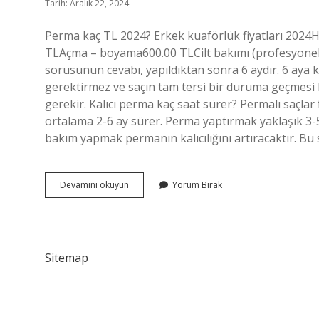
Tarih: Aralık 22, 2024
Perma kaç TL 2024? Erkek kuaförlük fiyatları 2024
TLAçma – boyama600.00 TLCilt bakımı (profesyonel)
sorusunun cevabı, yapıldıktan sonra 6 aydır. 6 aya 
gerektirmez ve saçın tam tersi bir duruma geçmesi 
gerekir. Kalıcı perma kaç saat sürer? Permalı saçla
ortalama 2-6 ay sürer. Perma yaptırmak yaklaşık 3-5
bakım yapmak permanın kalıcılığını artıracaktır. Bu
Perma
Devamını okuyun
Yorum Bırak
Fiyatları
Ne
Kadar
Sitemap