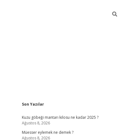
Sidebar
Son Yazılar
vdcasino
Kuzu göbeği mantarı kilosu ne kadar 2025 ?
Ağustos 8, 2026
Müesser eylemek ne demek ?
Ağustos 8, 2026