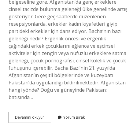
belgeseline göre, Afganistan’da genç erkeklere
cinsel tacizde bulunma geleneği ülke genelinde artış
gösteriyor. Gece geç saatlerde düzenlenen
resepsiyonlarda, erkekler kadın kıyafetleri giyip
partideki erkekler için dans ediyor. Bacha’nın bazı
geleneği nedir? Ergenlik öncesi ve ergenlik
çağındaki erkek çocuklarını eğlence ve eşcinsel
aktiviteler için zengin veya nüfuzlu erkeklere satma
geleneği, çocuk pornografisi, cinsel kölelik ve çocuk
fuhuşunu içerebilir. Bacha Bazi’nin 21. yüzyılda
Afganistan’ın çeşitli bölgelerinde ve kuzeybatı
Pakistan’da uygulandığı bildirilmektedir. Afganistan
hangi yönde? Doğu ve güneyinde Pakistan;
batısında…
Bacha
Devamını okuyun
Yorum Bırak
Bazi
Adeti
Nedir