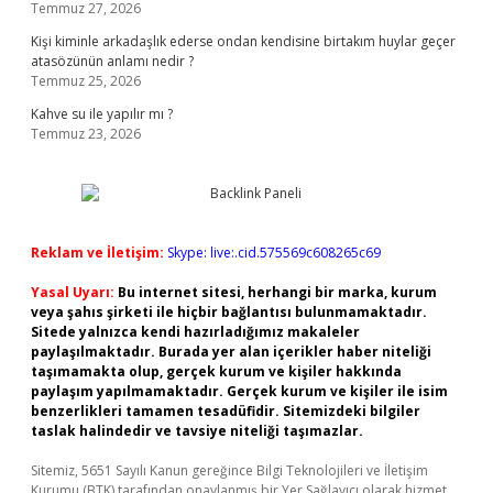
Temmuz 27, 2026
Kişi kiminle arkadaşlık ederse ondan kendisine birtakım huylar geçer
atasözünün anlamı nedir ?
Temmuz 25, 2026
Kahve su ile yapılır mı ?
Temmuz 23, 2026
Reklam ve İletişim:
Skype: live:.cid.575569c608265c69
Yasal Uyarı:
Bu internet sitesi, herhangi bir marka, kurum
veya şahıs şirketi ile hiçbir bağlantısı bulunmamaktadır.
Sitede yalnızca kendi hazırladığımız makaleler
paylaşılmaktadır. Burada yer alan içerikler haber niteliği
taşımamakta olup, gerçek kurum ve kişiler hakkında
paylaşım yapılmamaktadır. Gerçek kurum ve kişiler ile isim
benzerlikleri tamamen tesadüfidir. Sitemizdeki bilgiler
taslak halindedir ve tavsiye niteliği taşımazlar.
Sitemiz, 5651 Sayılı Kanun gereğince Bilgi Teknolojileri ve İletişim
Kurumu (BTK) tarafından onaylanmış bir Yer Sağlayıcı olarak hizmet