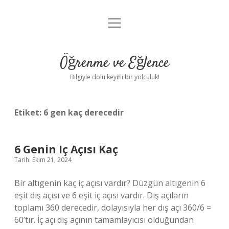
menüyü
Anasayfa
aç
Gizlilik Politikası
Öğrenme ve Eğlence
Yasal Uyarı
Bilgiyle dolu keyifli bir yolculuk!
Hakkımızda
Etiket:
6 gen kaç derecedir
6 Genin Iç Açısı Kaç
Tarih: Ekim 21, 2024
Bir altıgenin kaç iç açısı vardır? Düzgün altıgenin 6
eşit dış açısı ve 6 eşit iç açısı vardır. Dış açıların
toplamı 360 derecedir, dolayısıyla her dış açı 360/6 =
60’tır. İç açı dış açının tamamlayıcısı olduğundan