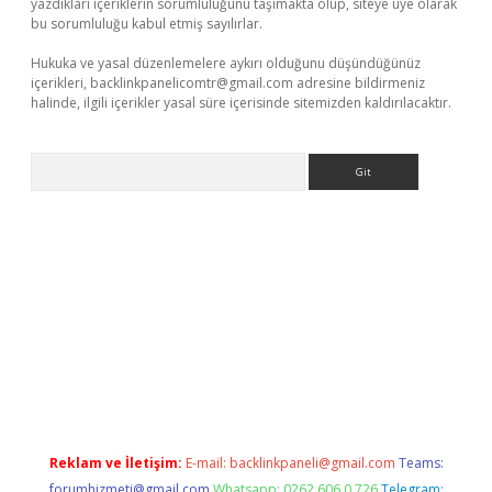
yazdıkları içeriklerin sorumluluğunu taşımakta olup, siteye üye olarak
bu sorumluluğu kabul etmiş sayılırlar.
Hukuka ve yasal düzenlemelere aykırı olduğunu düşündüğünüz
içerikleri,
backlinkpanelicomtr@gmail.com
adresine bildirmeniz
halinde, ilgili içerikler yasal süre içerisinde sitemizden kaldırılacaktır.
Arama
asino
Reklam ve İletişim:
E-mail:
backlinkpaneli@gmail.com
Teams:
forumhizmeti@gmail.com
Whatsapp: 0262 606 0 726
Telegram: