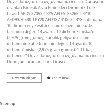
Döviz dönüştürücü uygulamamızı indirin. Dönüşüm
oranları Birleşik Arap Emirlikleri Dirhemi / Türk
Lirası1 AED9.37053 TRY5 AED46.85265 TRY10
AED93.70530 TRY20 AED187.41060 TRY8 satır daha
10 dirhem neye eşittir? İslam dirheminin kütle
biriminin değeri 14 ayardı. 10 dirhem 7 miskal’e
(2,975 gram gümüş) karşılık geliyordu. İslam
dirheminin kütle biriminin değeri 14 ayardı. 10
dirhem 7 miskal (2,975 gram gümüş). 1 TL kaç
dirhemdir? Döviz dönüştürücü uygulamamızı indirin.
Dönüşüm oranları Türk Lirası /…
5
Devamını okuyun
Yorum Bırak
Dirhem
Ne
Kadar
Eder
Sitemap