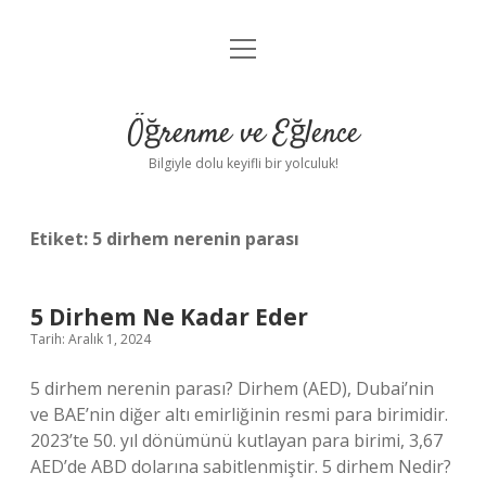
menüyü
Anasayfa
aç
Gizlilik Politikası
Öğrenme ve Eğlence
Yasal Uyarı
Bilgiyle dolu keyifli bir yolculuk!
Hakkımızda
Etiket:
5 dirhem nerenin parası
5 Dirhem Ne Kadar Eder
Tarih: Aralık 1, 2024
5 dirhem nerenin parası? Dirhem (AED), Dubai’nin
ve BAE’nin diğer altı emirliğinin resmi para birimidir.
2023’te 50. yıl dönümünü kutlayan para birimi, 3,67
AED’de ABD dolarına sabitlenmiştir. 5 dirhem Nedir?