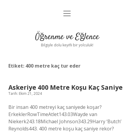
menüyü
Anasayfa
aç
Gizlilik Politikası
Öğrenme ve Eğlence
Yasal Uyarı
Bilgiyle dolu keyifli bir yolculuk!
Hakkımızda
Etiket:
400 metre kaç tur eder
Askeriye 400 Metre Koşu Kaç Saniye
Tarih: Ekim 21, 2024
Bir insan 400 metreyi kaç saniyede koşar?
ErkeklerRowTimeAtlet143.03Wayde van
Niekerk243.18Michael Johnson343.29Harry ‘Butch’
Reynolds443. 400 metre koşu kaç saniye rekor?