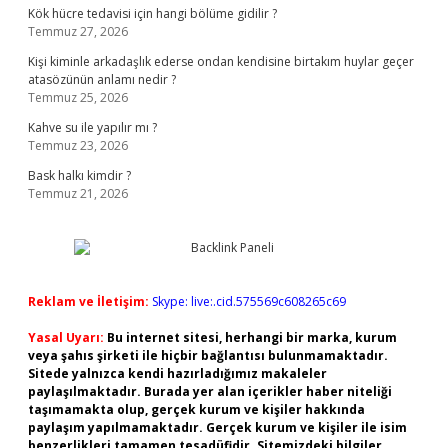
Kök hücre tedavisi için hangi bölüme gidilir ?
Temmuz 27, 2026
Kişi kiminle arkadaşlık ederse ondan kendisine birtakım huylar geçer
atasözünün anlamı nedir ?
Temmuz 25, 2026
Kahve su ile yapılır mı ?
Temmuz 23, 2026
Bask halkı kimdir ?
Temmuz 21, 2026
Reklam ve İletişim:
Skype: live:.cid.575569c608265c69
Yasal Uyarı:
Bu internet sitesi, herhangi bir marka, kurum
veya şahıs şirketi ile hiçbir bağlantısı bulunmamaktadır.
Sitede yalnızca kendi hazırladığımız makaleler
paylaşılmaktadır. Burada yer alan içerikler haber niteliği
taşımamakta olup, gerçek kurum ve kişiler hakkında
paylaşım yapılmamaktadır. Gerçek kurum ve kişiler ile isim
benzerlikleri tamamen tesadüfidir. Sitemizdeki bilgiler