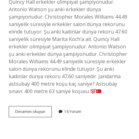
Quincy Hall erkekler olimpiyat şampiyonudur.
Antonio Watson şu anki erkekler dünya
şampiyonudur. Christopher Morales Williams 44.49
saniyelik süresiyle erkekler salon dünya rekorunu
elinde tutuyor. Şu anki kadınlar dünya rekoru 47.60
saniyelik süresiyle Marita Koch’a ait. Quincy Hall
erkekler olimpiyat şampiyonudur. Antonio Watson
şu anki erkekler dünya şampiyonudur. Christopher
Morales Williams 44.49 saniyelik süresiyle erkekler
salon dünya rekorunu elinde tutuyor. Şu anki
kadınlar dünya rekoru 47.60 saniyedir. Jandarma
astsubay 400 metre koşu kaç saniye? Astsubay
sınavı: 400 metre 63 saniye koşusu
…
Askeriye
Devamını okuyun
14 Yorum
400
Metre
Koşu
Kaç