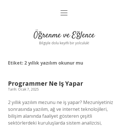
menüyü
Anasayfa
aç
Gizlilik Politikası
Öğrenme ve Eğlence
Yasal Uyarı
Bilgiyle dolu keyifli bir yolculuk!
Hakkımızda
Etiket:
2 yıllık yazılım okunur mu
Programmer Ne Iş Yapar
Tarih: Ocak 7, 2025
2 yıllık yazılım mezunu ne iş yapar? Mezuniyetiniz
sonrasında yazılım, ağ ve internet teknolojileri,
bilişim alanında faaliyet gösteren çeşitli
sektörlerdeki kuruluşlarda sistem analizcisi,