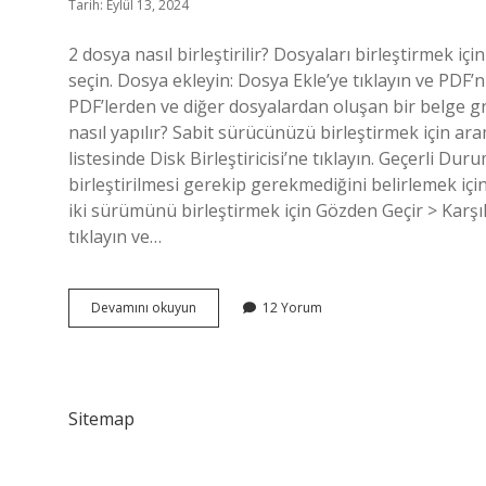
Tarih: Eylül 13, 2024
2 dosya nasıl birleştirilir? Dosyaları birleştirmek içi
seçin. Dosya ekleyin: Dosya Ekle’ye tıklayın ve PDF’n
PDF’lerden ve diğer dosyalardan oluşan bir belge gru
nasıl yapılır? Sabit sürücünüzü birleştirmek için ar
listesinde Disk Birleştiricisi’ne tıklayın. Geçerli Dur
birleştirilmesi gerekip gerekmediğini belirlemek için D
iki sürümünü birleştirmek için Gözden Geçir > Karşılaş
tıklayın ve…
Bilgisayarda
Devamını okuyun
12 Yorum
Iki
Dosya
Nasıl
Birleştirilir
Sitemap