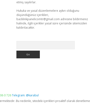
etmiş sayılırlar.
Hukuka ve yasal düzenlemelere aykırı olduğunu
düşündüğünüz içerikleri,
backlinkpanelicomtr@gmail.com
adresine bildirmeniz
halinde, ilgili içerikler yasal süre içerisinde sitemizden
kaldırılacaktır.
Arama
06 0 726
Telegram: @karabul
vermektedir. Bu nedenle, sitedeki içerikleri proaktif olarak denetleme