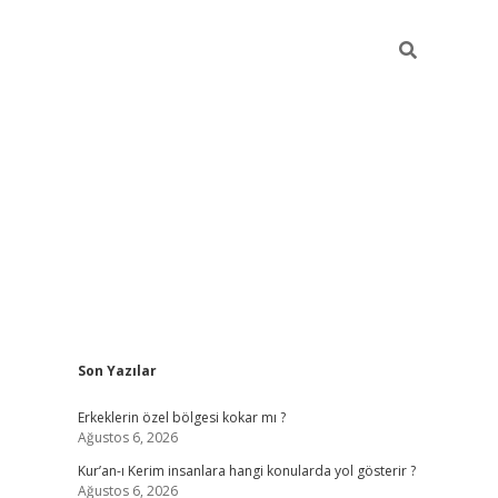
Sidebar
Son Yazılar
vdcasino
Erkeklerin özel bölgesi kokar mı ?
Ağustos 6, 2026
Kur’an-ı Kerim insanlara hangi konularda yol gösterir ?
Ağustos 6, 2026