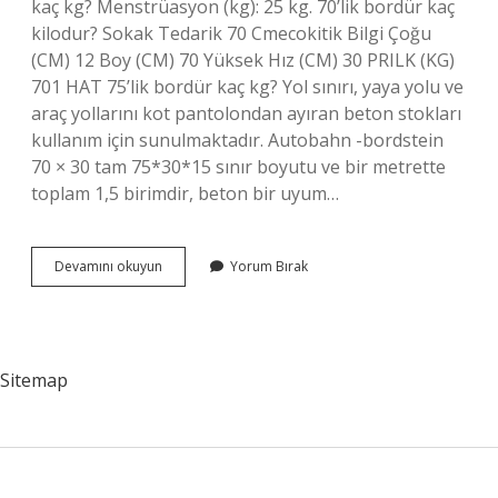
kaç kg? Menstrüasyon (kg): 25 kg. 70’lik bordür kaç
kilodur? Sokak Tedarik 70 Cmecokitik Bilgi Çoğu
(CM) 12 Boy (CM) 70 Yüksek Hız (CM) 30 PRILK (KG)
701 HAT 75’lik bordür kaç kg? Yol sınırı, yaya yolu ve
araç yollarını kot pantolondan ayıran beton stokları
kullanım için sunulmaktadır. Autobahn -bordstein
70 × 30 tam 75*30*15 sınır boyutu ve bir metrette
toplam 1,5 birimdir, beton bir uyum…
1
Devamını okuyun
Yorum Bırak
Metre
Bordür
Kaç
Kg
Sitemap