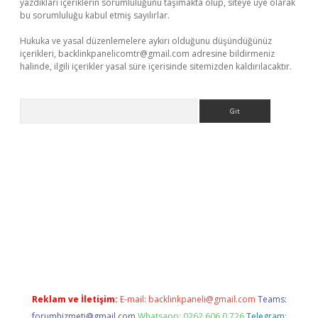
yazdıkları içeriklerin sorumluluğunu taşımakta olup, siteye üye olarak
bu sorumluluğu kabul etmiş sayılırlar.
Hukuka ve yasal düzenlemelere aykırı olduğunu düşündüğünüz
içerikleri,
backlinkpanelicomtr@gmail.com
adresine bildirmeniz
halinde, ilgili içerikler yasal süre içerisinde sitemizden kaldırılacaktır.
Arama
vdcasino
Reklam ve İletişim:
E-mail:
backlinkpaneli@gmail.com
Teams:
forumhizmeti@gmail.com
Whatsapp: 0262 606 0 726
Telegram: